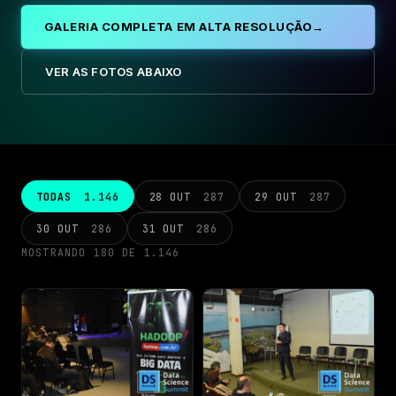
GALERIA COMPLETA EM ALTA RESOLUÇÃO
→
SOBRE O EVENTO
VER AS FOTOS ABAIXO
Palestrantes
Patrocinadores
Local
TODAS
1.146
28 OUT
287
29 OUT
287
30 OUT
286
31 OUT
286
Galeria 2025
MOSTRANDO 180 DE 1.146
Histórico
Imprensa