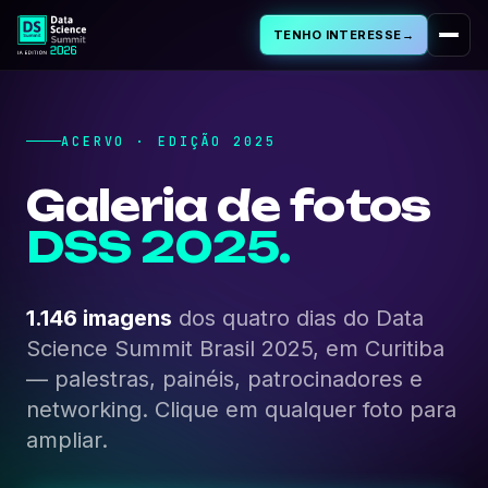
TENHO INTERESSE
→
Sobre
ACERVO · EDIÇÃO 2025
PROGRAMA
Galeria de fotos
Programação
DSS 2025.
Palestras Aprovadas
1.146 imagens
dos quatro dias do Data
Cursos & Workshops
Science Summit Brasil 2025, em Curitiba
— palestras, painéis, patrocinadores e
networking. Clique em qualquer foto para
Cases de IA
ampliar.
FAQ