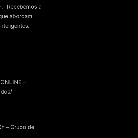
e . Recebemos a
s que abordam
nteligentes.
h ONLINE –
udos/
0h – Grupo de