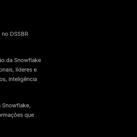
al no DSSBR
ção da Snowflake
ais, líderes e
, inteligência
a Snowflake,
formações que