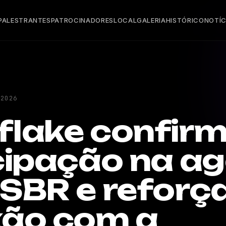
PALESTRANTES
PATROCINADORES
LOCAL
GALERIA
HISTÓRICO
NOTÍC
 2026
lake confir
cipação na a
SBR e reforç
ão com a