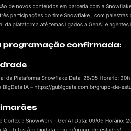
ção de novos conteúdos em parceria com a Snowflak
três participações do time Snowflake , com palestra
l da plataforma até temas ligados a GenAI e agentes i
a programação confirmada:
ndrade
al da Plataforma Snowflake Data: 26/05 Horário: 20
 BigData IA – https://gubigdata.com.br/grupo-de-est
uimarães
 Cortex e SnowWork – GenAI Data: 09/06 Horário: 2
 IA – https://gubigdata.com.br/grupo-de-estudos/