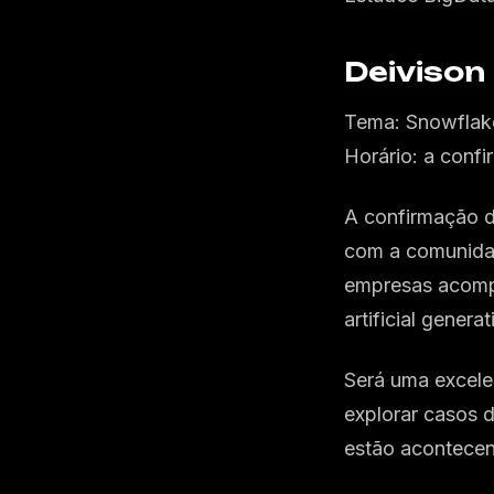
Deiviso
Tema: Snowflake
Horário: a conf
A confirmação d
com a comunidad
empresas acompa
artificial gener
Será uma excele
explorar casos 
estão acontece