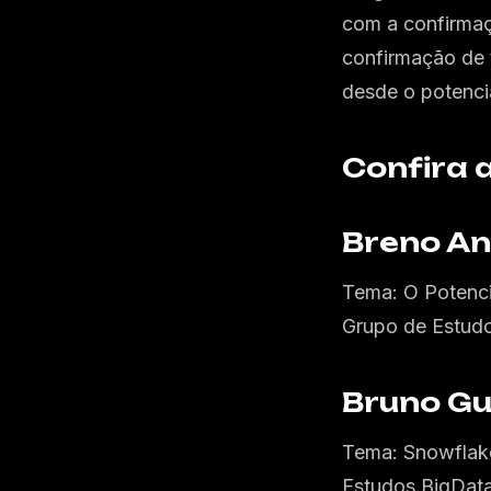
com a confirma
confirmação de 
desde o potencia
Confira 
Breno A
Tema: O Potenci
Grupo de Estudo
Bruno G
Tema: Snowflake
Estudos BigData