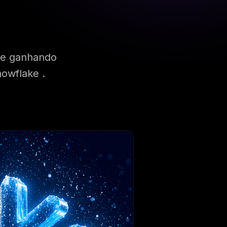
ue ganhando
owflake .