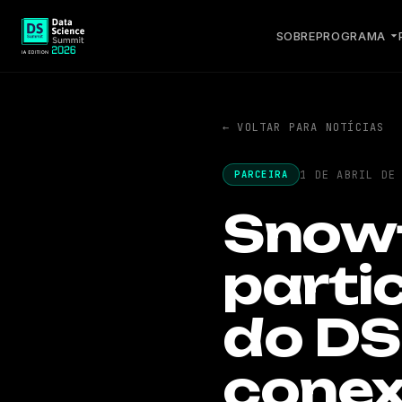
SOBRE
PROGRAMA
← VOLTAR PARA NOTÍCIAS
1 DE ABRIL DE
PARCEIRA
Snowf
parti
do DS
conex