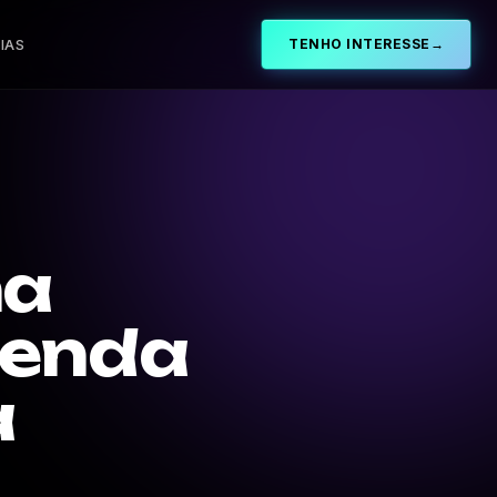
IAS
TENHO INTERESSE
→
ma
genda
a